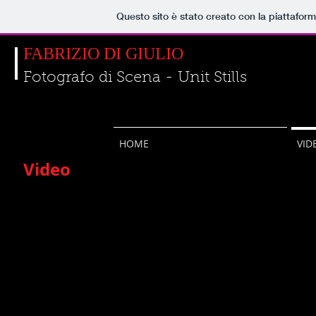
Questo sito è stato creato con la piattafor
FABRIZIO DI GIULIO
Fotografo di Scena - Unit Stills
HOME
VID
Video